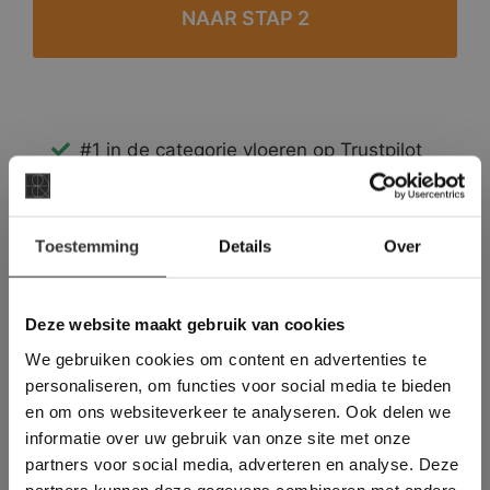
#1 in de categorie vloeren op Trustpilot
Binnen 24 uur een passende offerte
Legwerk vanuit het tegelzettersgilde
×
Meer dan 500 m2 showroom
Toestemming
Details
Over
Deze website maakt
Meer dan 500 m2 showtuin
gebruik van cookies.
This Cookie Banner was deleted and is no
Deze website maakt gebruik van cookies
longer working. Please contact the website
We gebruiken cookies om content en advertenties te
administrator.
Deze website gebruikt cookies om de
personaliseren, om functies voor social media te bieden
gebruikerservaring te verbeteren. Door
en om ons websiteverkeer te analyseren. Ook delen we
gebruik te maken van onze website geeft u
informatie over uw gebruik van onze site met onze
toestemming voor alle cookies in
partners voor social media, adverteren en analyse. Deze
overeenstemming met ons cookiebeleid.
Lees
verder
partners kunnen deze gegevens combineren met andere