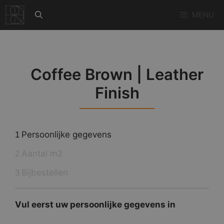
Ga
MENU
naar
de
inhoud
Coffee Brown | Leather
Finish
Persoonlijke gegevens
1
Aantal m2
2
Bijbestellen
3
Vul eerst uw persoonlijke gegevens in