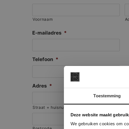
Voornaam
A
E-mailadres
*
Telefoon
*
Adres
*
Toestemming
This Cookie
Straat + huisnummer
Deze websi
Deze website maakt gebruik
onze websit
We gebruiken cookies om cont
Postcode
S