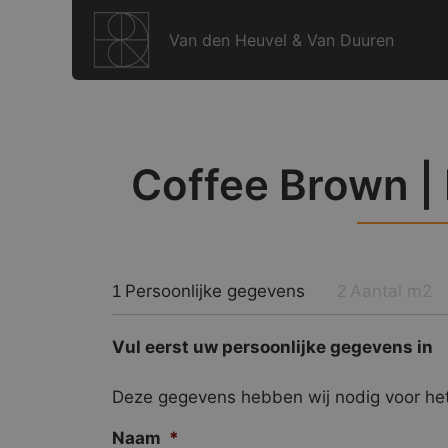
Ga
naar
Van den Heuvel & Van Duuren
de
inhoud
Coffee Brown | 
Persoonlijke gegevens
Aantal m2
1
2
Vul eerst uw persoonlijke gegevens in
Deze gegevens hebben wij nodig voor het
Naam
*