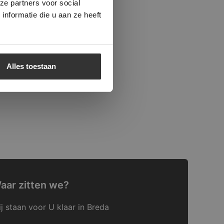
ze partners voor social
nformatie die u aan ze heeft
Alles toestaan
aar zitten we?
j staan voor U klaar in Breda