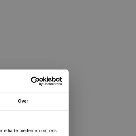
×
Over
ministrator.
e maken van
beleid.
Lees
 media te bieden en om ons