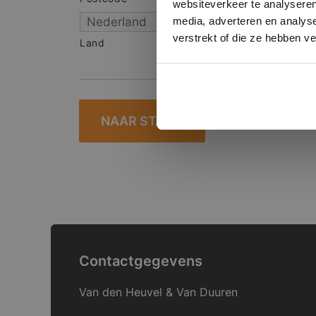
websiteverkeer te analyseren
media, adverteren en analys
verstrekt of die ze hebben v
Land
Contactgegevens
Van den Heuvel & Van Duuren