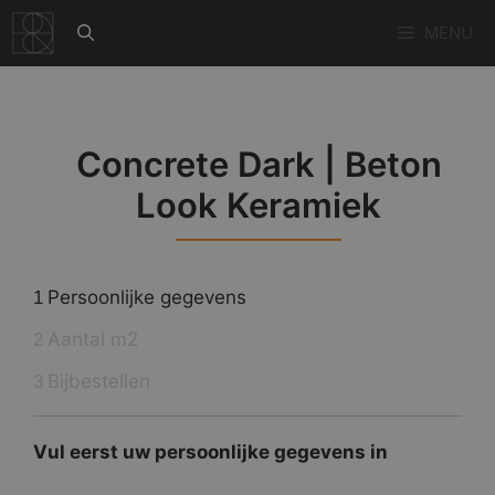
Ga
MENU
naar
de
inhoud
Concrete Dark | Beton
Look Keramiek
Persoonlijke gegevens
1
Aantal m2
2
Bijbestellen
3
Vul eerst uw persoonlijke gegevens in