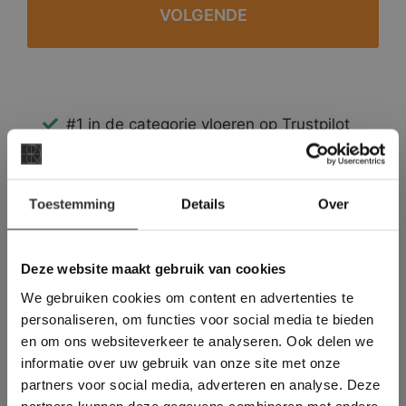
#1 in de categorie vloeren op Trustpilot
Binnen 24 uur een passende offerte
Legwerk vanuit het tegelzettersgilde
×
Meer dan 500 m2 showroom
Toestemming
Details
Over
Deze website maakt
Meer dan 500 m2 showtuin
gebruik van cookies.
This Cookie Banner was deleted and is no
Deze website maakt gebruik van cookies
longer working. Please contact the website
We gebruiken cookies om content en advertenties te
administrator.
Deze website gebruikt cookies om de
personaliseren, om functies voor social media te bieden
gebruikerservaring te verbeteren. Door
en om ons websiteverkeer te analyseren. Ook delen we
gebruik te maken van onze website geeft u
informatie over uw gebruik van onze site met onze
toestemming voor alle cookies in
partners voor social media, adverteren en analyse. Deze
overeenstemming met ons cookiebeleid.
Lees
verder
partners kunnen deze gegevens combineren met andere