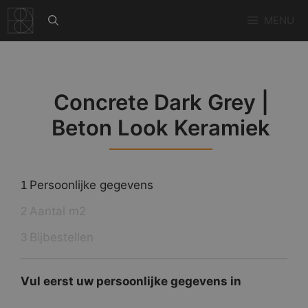
Ga
MENU
naar
de
inhoud
Concrete Dark Grey |
Beton Look Keramiek
Persoonlijke gegevens
1
Aantal m2
2
Bijbestellen
3
Vul eerst uw persoonlijke gegevens in