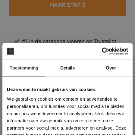
#1 in de categorie vloeren op Trustpilot
Binnen 24 uur een passende offerte
Legwerk vanuit het tegelzettersgilde
×
Meer dan 500 m2 showroom
Toestemming
Details
Over
Deze website maakt
Meer dan 500 m2 showtuin
gebruik van cookies.
This Cookie Banner was deleted and is no
Deze website maakt gebruik van cookies
longer working. Please contact the website
We gebruiken cookies om content en advertenties te
administrator.
Deze website gebruikt cookies om de
personaliseren, om functies voor social media te bieden
gebruikerservaring te verbeteren. Door
en om ons websiteverkeer te analyseren. Ook delen we
gebruik te maken van onze website geeft u
informatie over uw gebruik van onze site met onze
toestemming voor alle cookies in
partners voor social media, adverteren en analyse. Deze
overeenstemming met ons cookiebeleid.
Lees
verder
partners kunnen deze gegevens combineren met andere