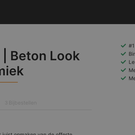
#1
 | Beton Look
Bi
Le
miek
Me
Me
Bijbestellen
3
 juist opmaken van de offerte.