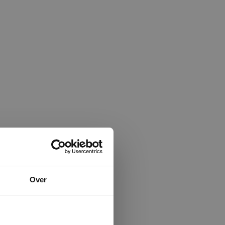
×
Over
ministrator.
e maken van
beleid.
Lees