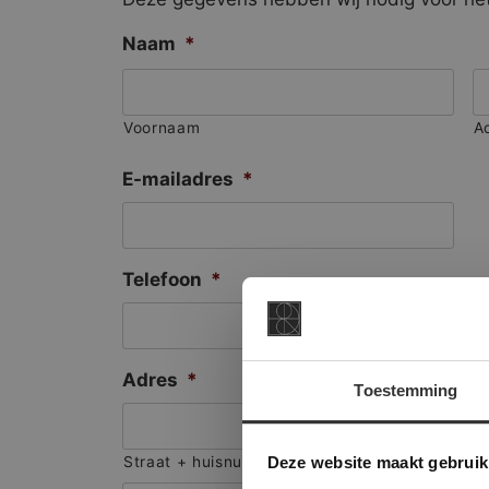
Naam
*
Voornaam
A
E-mailadres
*
Telefoon
*
Adres
*
Toestemming
This Cookie
Deze websi
Deze website maakt gebruik
Straat + huisnummer
onze websit