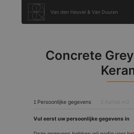
Ga
naar
Van den Heuvel & Van Duuren
de
inhoud
Concrete Grey
Kera
Persoonlijke gegevens
Aantal m2
1
2
Vul eerst uw persoonlijke gegevens in
Deze gegevens hebben wij nodig voor het