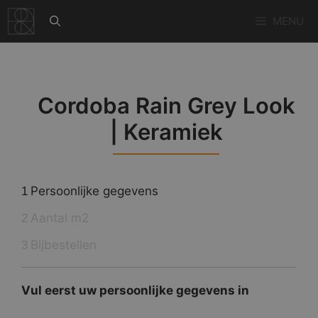
Ga
MENU
naar
de
inhoud
Cordoba Rain Grey Look
| Keramiek
Persoonlijke gegevens
1
Aantal m2
2
Bijbestellen
3
Vul eerst uw persoonlijke gegevens in