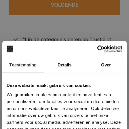
#1 in de categorie vloeren op Trustpilot
Binnen 24 uur een passende offerte
Legwerk vanuit het tegelzettersgilde
×
Meer dan 500 m2 showroom
Toestemming
Details
Over
Deze website maakt
Meer dan 500 m2 showtuin
gebruik van cookies.
This Cookie Banner was deleted and is no
Deze website maakt gebruik van cookies
longer working. Please contact the website
We gebruiken cookies om content en advertenties te
administrator.
Deze website gebruikt cookies om de
personaliseren, om functies voor social media te bieden
gebruikerservaring te verbeteren. Door
en om ons websiteverkeer te analyseren. Ook delen we
gebruik te maken van onze website geeft u
informatie over uw gebruik van onze site met onze
toestemming voor alle cookies in
partners voor social media, adverteren en analyse. Deze
overeenstemming met ons cookiebeleid.
Lees
verder
partners kunnen deze gegevens combineren met andere