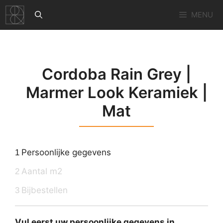
Ga
MENU
naar
de
inhoud
Cordoba Rain Grey |
Marmer Look Keramiek |
Mat
Persoonlijke gegevens
1
Aantal m2
2
Bijbestellen
3
Vul eerst uw persoonlijke gegevens in