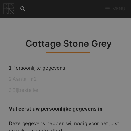
Ga
MENU
naar
de
inhoud
Cottage Stone Grey
Persoonlijke gegevens
1
Aantal m2
2
Bijbestellen
3
Vul eerst uw persoonlijke gegevens in
Deze gegevens hebben wij nodig voor het juist
opmaken van de offerte.