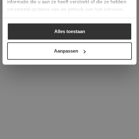
informatie die u aan ze heeft verstrekt of die ze hebben
ALLES ACCEPTEREN
verzameld op basis van uw gebruik van hun services.
ALLES AFWIJZEN
Alles toestaan
DETAILS WEERGEVEN
Aanpassen