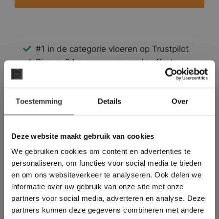
#1 in de categorie vloeren op Trustpilot
Binnen 24 uur een passende offerte
Legwerk vanuit het tegelzettersgilde
Meer dan 500 m2 showroom
×
Toestemming
Meer dan 500 m2 showtuin
Details
Over
Deze website maakt
gebruik van cookies.
This Cookie Banner was deleted and is no
Deze website maakt gebruik van cookies
longer working. Please contact the website
We gebruiken cookies om content en advertenties te
administrator.
Deze website gebruikt cookies om de
personaliseren, om functies voor social media te bieden
gebruikerservaring te verbeteren. Door
en om ons websiteverkeer te analyseren. Ook delen we
gebruik te maken van onze website geeft u
informatie over uw gebruik van onze site met onze
toestemming voor alle cookies in
partners voor social media, adverteren en analyse. Deze
overeenstemming met ons cookiebeleid.
Lees
verder
partners kunnen deze gegevens combineren met andere