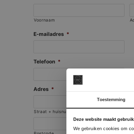
Voornaam
A
E-mailadres
*
Telefoon
*
Adres
*
Toestemming
This Cookie
Straat + huisnummer
Deze websi
Deze website maakt gebruik
onze websit
We gebruiken cookies om cont
Postcode
S