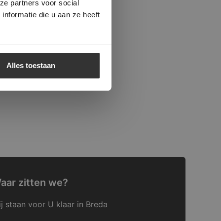
ze partners voor social
nformatie die u aan ze heeft
Alles toestaan
aar zitten we?
j staan voor U klaar in Breda