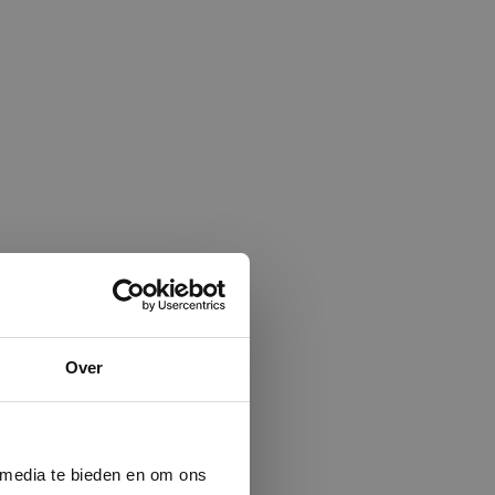
×
Over
ministrator.
e maken van
beleid.
Lees
 media te bieden en om ons