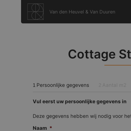
Ga
naar
Van den Heuvel & Van Duuren
de
inhoud
Cottage S
Persoonlijke gegevens
Aantal m2
1
2
Vul eerst uw persoonlijke gegevens in
Deze gegevens hebben wij nodig voor het
Naam
*