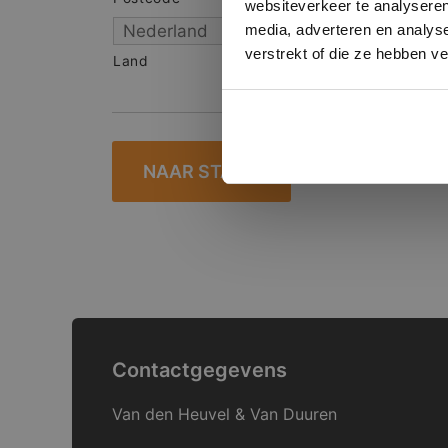
websiteverkeer te analyseren
media, adverteren en analys
verstrekt of die ze hebben v
Land
Contactgegevens
Van den Heuvel & Van Duuren