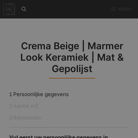
Ga
MENU
naar
de
inhoud
Crema Beige | Marmer
Look Keramiek | Mat &
Gepolijst
Persoonlijke gegevens
1
Aantal m2
2
Bijbestellen
3
Vul eerst uw persoonlijke gegevens in