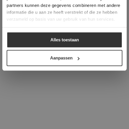
verder
partners kunnen deze gegevens combineren met andere
informatie die u aan ze heeft verstrekt of die ze hebben
ALLES ACCEPTEREN
verzameld op basis van uw gebruik van hun services.
ALLES AFWIJZEN
Alles toestaan
DETAILS WEERGEVEN
Aanpassen