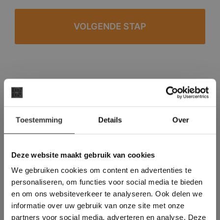
#1 in de categorie vloeren op Trustpilot
Binnen 24 uur een passende offerte
×
Legwerk vanuit het tegelzettersgilde
Toestemming
Details
Over
Deze website maakt
Meer dan 500 m2 showroom
gebruik van cookies.
Meer dan 500 m2 showtuin
This Cookie Banner was deleted and is no
Deze website maakt gebruik van cookies
longer working. Please contact the website
We gebruiken cookies om content en advertenties te
administrator.
Deze website gebruikt cookies om de
personaliseren, om functies voor social media te bieden
gebruikerservaring te verbeteren. Door
en om ons websiteverkeer te analyseren. Ook delen we
gebruik te maken van onze website geeft u
informatie over uw gebruik van onze site met onze
toestemming voor alle cookies in
partners voor social media, adverteren en analyse. Deze
overeenstemming met ons cookiebeleid.
Lees