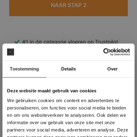
#1 in de categorie vloeren op Trustpilot
Binnen 24 uur een passende offerte
Legwerk vanuit het tegelzettersgilde
×
Meer dan 500 m2 showroom
Toestemming
Details
Over
Deze website maakt
Meer dan 500 m2 showtuin
gebruik van cookies.
This Cookie Banner was deleted and is no
Deze website maakt gebruik van cookies
longer working. Please contact the website
We gebruiken cookies om content en advertenties te
administrator.
Deze website gebruikt cookies om de
personaliseren, om functies voor social media te bieden
gebruikerservaring te verbeteren. Door
en om ons websiteverkeer te analyseren. Ook delen we
gebruik te maken van onze website geeft u
informatie over uw gebruik van onze site met onze
toestemming voor alle cookies in
partners voor social media, adverteren en analyse. Deze
overeenstemming met ons cookiebeleid.
Lees
verder
partners kunnen deze gegevens combineren met andere