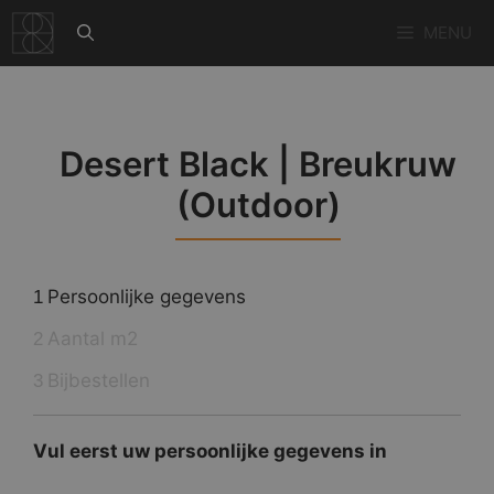
Ga
MENU
naar
de
inhoud
Desert Black | Breukruw
(Outdoor)
Persoonlijke gegevens
1
Aantal m2
2
Bijbestellen
3
Vul eerst uw persoonlijke gegevens in