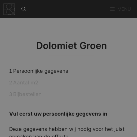
Ga
MENU
naar
de
inhoud
Dolomiet Groen
Persoonlijke gegevens
1
Aantal m2
2
Bijbestellen
3
Vul eerst uw persoonlijke gegevens in
Deze gegevens hebben wij nodig voor het juist
opmaken van de offerte.