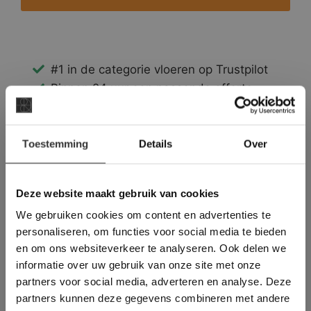
#1 in de categorie vloeren op Trustpilot
Binnen 24 uur een passende offerte
Legwerk vanuit het tegelzettersgilde
Meer dan 500 m2 showroom
×
Toestemming
Meer dan 500 m2 showtuin
Details
Over
Deze website maakt
gebruik van cookies.
This Cookie Banner was deleted and is no
Deze website maakt gebruik van cookies
longer working. Please contact the website
We gebruiken cookies om content en advertenties te
administrator.
Deze website gebruikt cookies om de
personaliseren, om functies voor social media te bieden
gebruikerservaring te verbeteren. Door
en om ons websiteverkeer te analyseren. Ook delen we
gebruik te maken van onze website geeft u
informatie over uw gebruik van onze site met onze
toestemming voor alle cookies in
partners voor social media, adverteren en analyse. Deze
overeenstemming met ons cookiebeleid.
Lees
verder
partners kunnen deze gegevens combineren met andere