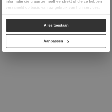
informatie die u aan ze heeft verstrekt of die ze hebben
ALLES ACCEPTEREN
verzameld op basis van uw gebruik van hun services.
ALLES AFWIJZEN
Alles toestaan
DETAILS WEERGEVEN
Aanpassen