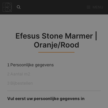
Ga
MENU
naar
de
inhoud
Efesus Stone Marmer |
Oranje/Rood
Persoonlijke gegevens
1
Aantal m2
2
Bijbestellen
3
Vul eerst uw persoonlijke gegevens in