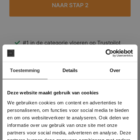
#1 in de categorie vloeren op Trustpilot
Binnen 24 uur een passende offerte
Legwerk vanuit het tegelzettersgilde
×
Meer dan 500 m2 showroom
Toestemming
Details
Over
Deze website maakt
Meer dan 500 m2 showtuin
gebruik van cookies.
This Cookie Banner was deleted and is no
Deze website maakt gebruik van cookies
longer working. Please contact the website
We gebruiken cookies om content en advertenties te
administrator.
Deze website gebruikt cookies om de
personaliseren, om functies voor social media te bieden
gebruikerservaring te verbeteren. Door
en om ons websiteverkeer te analyseren. Ook delen we
gebruik te maken van onze website geeft u
informatie over uw gebruik van onze site met onze
toestemming voor alle cookies in
partners voor social media, adverteren en analyse. Deze
overeenstemming met ons cookiebeleid.
Lees
verder
partners kunnen deze gegevens combineren met andere