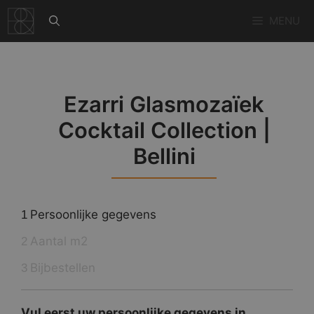
Ga
MENU
naar
de
inhoud
Ezarri Glasmozaïek
Cocktail Collection |
Bellini
Persoonlijke gegevens
1
Aantal m2
2
Bijbestellen
3
Vul eerst uw persoonlijke gegevens in