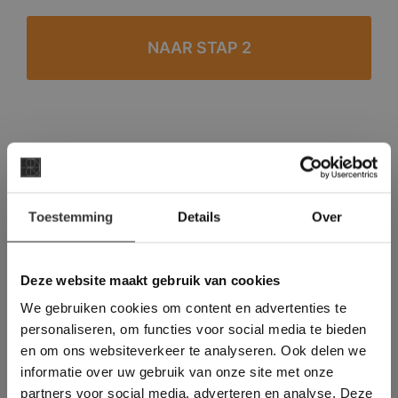
#1 in de categorie vloeren op Trustpilot
Binnen 24 uur een passende offerte
×
Legwerk vanuit het tegelzettersgilde
Toestemming
Details
Over
Deze website maakt
Meer dan 500 m2 showroom
gebruik van cookies.
Meer dan 500 m2 showtuin
This Cookie Banner was deleted and is no
Deze website maakt gebruik van cookies
longer working. Please contact the website
We gebruiken cookies om content en advertenties te
administrator.
Deze website gebruikt cookies om de
personaliseren, om functies voor social media te bieden
gebruikerservaring te verbeteren. Door
en om ons websiteverkeer te analyseren. Ook delen we
gebruik te maken van onze website geeft u
informatie over uw gebruik van onze site met onze
toestemming voor alle cookies in
partners voor social media, adverteren en analyse. Deze
overeenstemming met ons cookiebeleid.
Lees