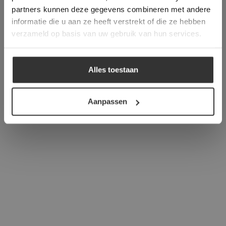
verder
partners kunnen deze gegevens combineren met andere
informatie die u aan ze heeft verstrekt of die ze hebben
ALLES ACCEPTEREN
verzameld op basis van uw gebruik van hun services.
ALLES AFWIJZEN
Alles toestaan
DETAILS WEERGEVEN
Aanpassen