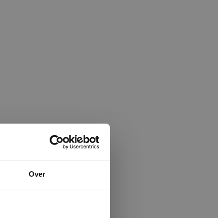
×
Over
ministrator.
e maken van
beleid.
Lees