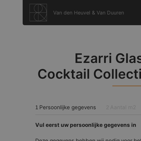
Ga
naar
Van den Heuvel & Van Duuren
de
inhoud
Ezarri Gla
Cocktail Collect
Persoonlijke gegevens
Aantal m2
1
2
Vul eerst uw persoonlijke gegevens in
Deze gegevens hebben wij nodig voor het