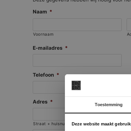
Naam
*
Voornaam
A
E-mailadres
*
Telefoon
*
Adres
*
Toestemming
This Cookie
Deze websi
Deze website maakt gebruik
Straat + huisnummer
onze websit