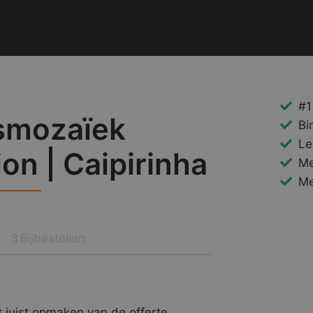
#1
smozaïek
Bi
Le
ion | Caipirinha
Me
Me
Bijbestellen
3
 juist opmaken van de offerte.