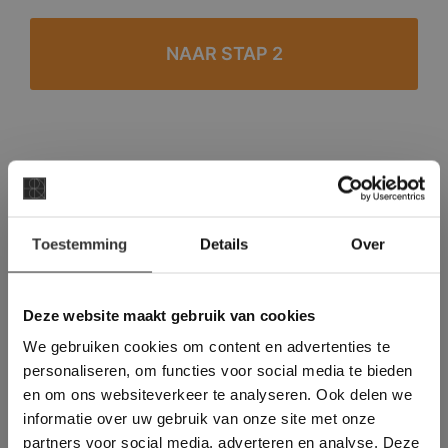
#1 in de categorie vloeren op Trustpilot
Binnen 24 uur een passende offerte
×
Legwerk vanuit het tegelzettersgilde
Toestemming
Details
Over
Deze website maakt
Meer dan 500 m2 showroom
gebruik van cookies.
Meer dan 500 m2 showtuin
This Cookie Banner was deleted and is no
Deze website maakt gebruik van cookies
longer working. Please contact the website
We gebruiken cookies om content en advertenties te
administrator.
Deze website gebruikt cookies om de
personaliseren, om functies voor social media te bieden
gebruikerservaring te verbeteren. Door
en om ons websiteverkeer te analyseren. Ook delen we
gebruik te maken van onze website geeft u
informatie over uw gebruik van onze site met onze
toestemming voor alle cookies in
partners voor social media, adverteren en analyse. Deze
overeenstemming met ons cookiebeleid.
Lees