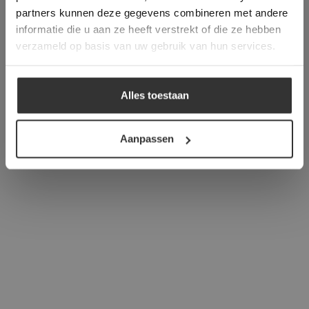
verder
partners kunnen deze gegevens combineren met andere
informatie die u aan ze heeft verstrekt of die ze hebben
ALLES ACCEPTEREN
verzameld op basis van uw gebruik van hun services.
ALLES AFWIJZEN
Alles toestaan
DETAILS WEERGEVEN
Aanpassen