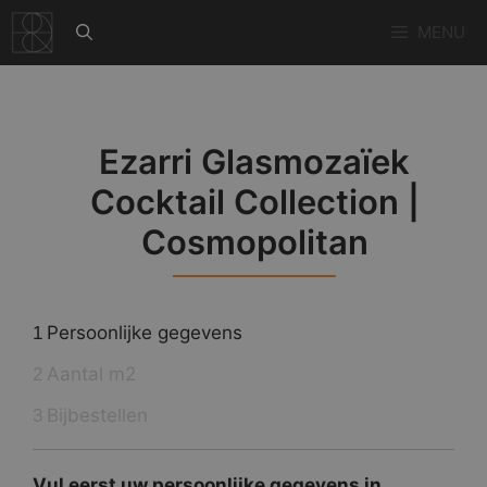
Ga
MENU
naar
de
inhoud
Ezarri Glasmozaïek
Cocktail Collection |
Cosmopolitan
Persoonlijke gegevens
1
Aantal m2
2
Bijbestellen
3
Vul eerst uw persoonlijke gegevens in