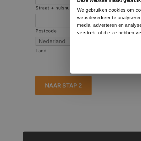
Deze website maakt gebruik
onze websit
Straat + huisnummer
We gebruiken cookies om cont
websiteverkeer te analyseren
media, adverteren en analys
Postcode
S
verstrekt of die ze hebben v
Land