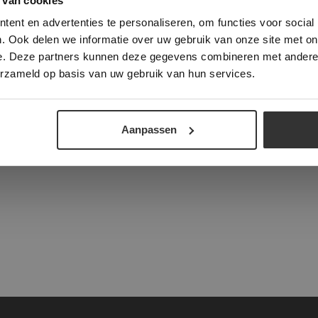
 van cookies
e geeft u toestemming voor alle cookies in overeenstemming met ons cookie
ent en advertenties te personaliseren, om functies voor social
verder
. Ook delen we informatie over uw gebruik van onze site met on
e. Deze partners kunnen deze gegevens combineren met andere i
ALLES ACCEPTEREN
ALLES AFWIJZEN
tad
erzameld op basis van uw gebruik van hun services.
DETAILS WEERGEVEN
Aanpassen