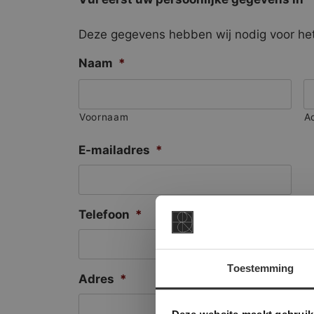
Deze gegevens hebben wij nodig voor het
Naam
*
Voornaam
A
E-mailadres
*
Telefoon
*
Toestemming
Adres
*
This Cookie
Deze websi