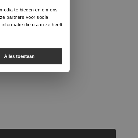
beleid.
Lees
 media te bieden en om ons
ze partners voor social
nformatie die u aan ze heeft
Alles toestaan