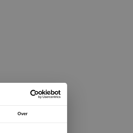
×
Over
ministrator.
e maken van