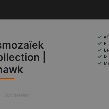
#1
smozaïek
Bi
Le
llection |
Me
Me
hawk
Bijbestellen
3