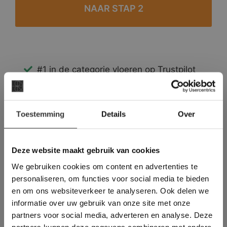
#1 in de categorie vloeren op Trustpilot
Binnen 24 uur een passende offerte
Legwerk vanuit het tegelzettersgilde
×
Meer dan 500 m2 showroom
Toestemming
Details
Over
Deze website maakt
Meer dan 500 m2 showtuin
gebruik van cookies.
This Cookie Banner was deleted and is no
Deze website maakt gebruik van cookies
longer working. Please contact the website
We gebruiken cookies om content en advertenties te
administrator.
Deze website gebruikt cookies om de
personaliseren, om functies voor social media te bieden
gebruikerservaring te verbeteren. Door
en om ons websiteverkeer te analyseren. Ook delen we
gebruik te maken van onze website geeft u
informatie over uw gebruik van onze site met onze
toestemming voor alle cookies in
partners voor social media, adverteren en analyse. Deze
overeenstemming met ons cookiebeleid.
Lees
verder
partners kunnen deze gegevens combineren met andere