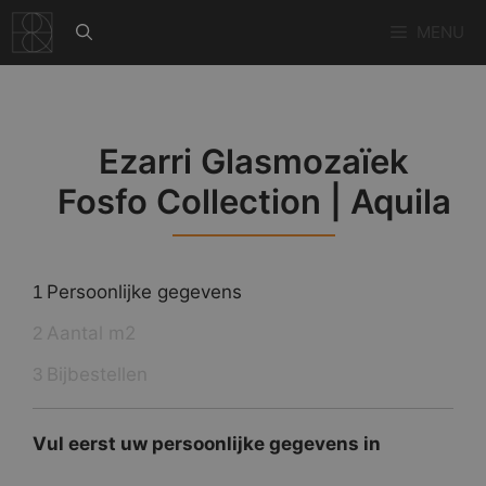
Ga
MENU
naar
de
inhoud
Ezarri Glasmozaïek
Fosfo Collection | Aquila
Persoonlijke gegevens
1
Aantal m2
2
Bijbestellen
3
Vul eerst uw persoonlijke gegevens in