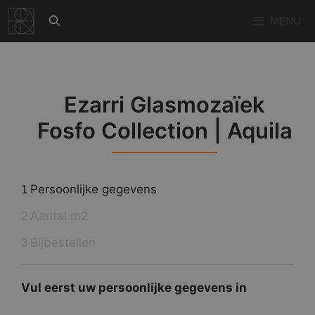
Ga
MENU
naar
de
inhoud
Ezarri Glasmozaïek
Fosfo Collection | Aquila
Persoonlijke gegevens
1
Aantal m2
2
Bijbestellen
3
Vul eerst uw persoonlijke gegevens in