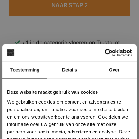
#1 in de categorie vloeren op Trustpilot
Binnen 24 uur een passende offerte
Legwerk vanuit het tegelzettersgilde
×
Meer dan 500 m2 showroom
Toestemming
Details
Over
Deze website maakt
Meer dan 500 m2 showtuin
gebruik van cookies.
This Cookie Banner was deleted and is no
Deze website maakt gebruik van cookies
longer working. Please contact the website
We gebruiken cookies om content en advertenties te
administrator.
Deze website gebruikt cookies om de
personaliseren, om functies voor social media te bieden
gebruikerservaring te verbeteren. Door
en om ons websiteverkeer te analyseren. Ook delen we
gebruik te maken van onze website geeft u
informatie over uw gebruik van onze site met onze
toestemming voor alle cookies in
partners voor social media, adverteren en analyse. Deze
overeenstemming met ons cookiebeleid.
Lees
verder
partners kunnen deze gegevens combineren met andere