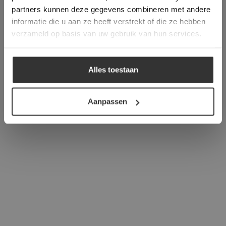
verder
partners kunnen deze gegevens combineren met andere
informatie die u aan ze heeft verstrekt of die ze hebben
ALLES ACCEPTEREN
verzameld op basis van uw gebruik van hun services.
ALLES AFWIJZEN
Alles toestaan
DETAILS WEERGEVEN
Aanpassen