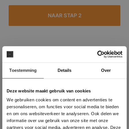
#1 in de categorie vloeren op Trustpilot
Binnen 24 uur een passende offerte
×
Legwerk vanuit het tegelzettersgilde
Toestemming
Details
Over
Deze website maakt
Meer dan 500 m2 showroom
gebruik van cookies.
Meer dan 500 m2 showtuin
This Cookie Banner was deleted and is no
Deze website maakt gebruik van cookies
longer working. Please contact the website
We gebruiken cookies om content en advertenties te
administrator.
Deze website gebruikt cookies om de
personaliseren, om functies voor social media te bieden
gebruikerservaring te verbeteren. Door
en om ons websiteverkeer te analyseren. Ook delen we
gebruik te maken van onze website geeft u
informatie over uw gebruik van onze site met onze
toestemming voor alle cookies in
partners voor social media, adverteren en analyse. Deze
overeenstemming met ons cookiebeleid.
Lees