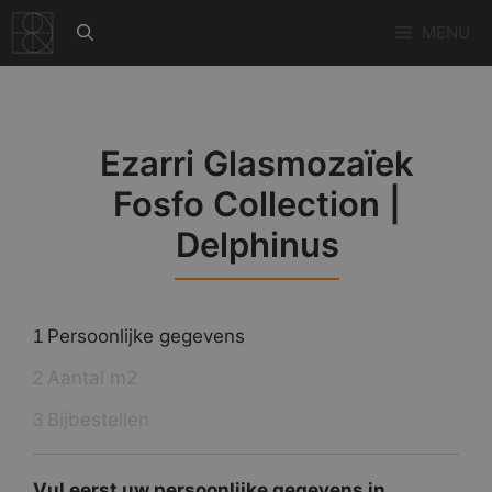
Ga
MENU
naar
de
inhoud
Ezarri Glasmozaïek
Fosfo Collection |
Delphinus
Persoonlijke gegevens
1
Aantal m2
2
Bijbestellen
3
Vul eerst uw persoonlijke gegevens in