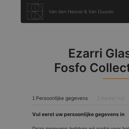
Ga
naar
Van den Heuvel & Van Duuren
de
inhoud
Ezarri Gla
Fosfo Collec
Persoonlijke gegevens
Aantal m2
1
2
Vul eerst uw persoonlijke gegevens in
Deze gegevens hebben wij nodig voor het