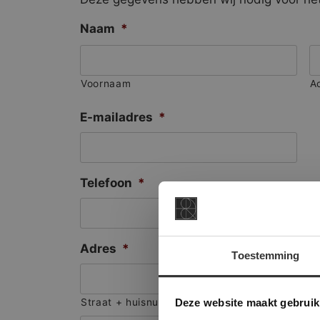
Naam
*
Voornaam
A
E-mailadres
*
Telefoon
*
Adres
*
Toestemming
This Cookie
Deze websi
Deze website maakt gebruik
Straat + huisnummer
onze websit