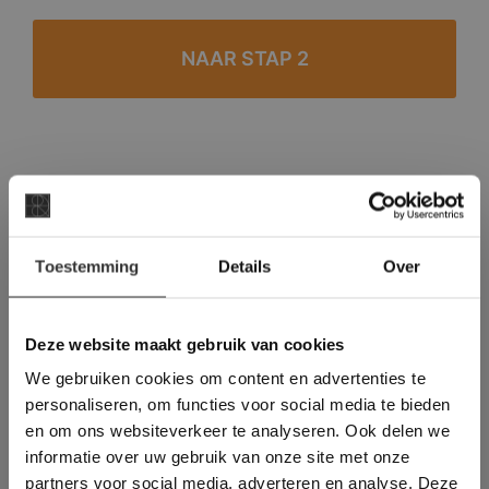
#1 in de categorie vloeren op Trustpilot
Binnen 24 uur een passende offerte
×
Legwerk vanuit het tegelzettersgilde
Toestemming
Details
Over
Deze website maakt
Meer dan 500 m2 showroom
gebruik van cookies.
Meer dan 500 m2 showtuin
This Cookie Banner was deleted and is no
Deze website maakt gebruik van cookies
longer working. Please contact the website
We gebruiken cookies om content en advertenties te
administrator.
Deze website gebruikt cookies om de
personaliseren, om functies voor social media te bieden
gebruikerservaring te verbeteren. Door
en om ons websiteverkeer te analyseren. Ook delen we
gebruik te maken van onze website geeft u
informatie over uw gebruik van onze site met onze
toestemming voor alle cookies in
partners voor social media, adverteren en analyse. Deze
overeenstemming met ons cookiebeleid.
Lees