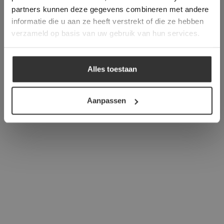
verder
partners kunnen deze gegevens combineren met andere
informatie die u aan ze heeft verstrekt of die ze hebben
ALLES ACCEPTEREN
verzameld op basis van uw gebruik van hun services.
ALLES AFWIJZEN
Alles toestaan
DETAILS WEERGEVEN
Aanpassen