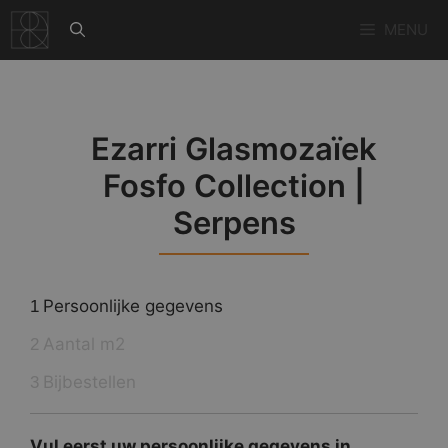
Ga
MENU
naar
de
inhoud
Ezarri Glasmozaïek
Fosfo Collection |
Serpens
Persoonlijke gegevens
1
Aantal m2
2
Bijbestellen
3
Vul eerst uw persoonlijke gegevens in