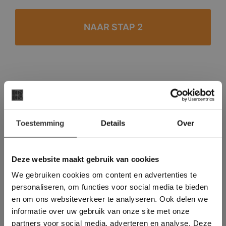
#1 in de categorie vloeren op Trustpilot
Binnen 24 uur een passende offerte
×
Legwerk vanuit het tegelzettersgilde
Toestemming
Details
Over
Deze website maakt
Meer dan 500 m2 showroom
gebruik van cookies.
Meer dan 500 m2 showtuin
This Cookie Banner was deleted and is no
Deze website maakt gebruik van cookies
longer working. Please contact the website
We gebruiken cookies om content en advertenties te
administrator.
Deze website gebruikt cookies om de
personaliseren, om functies voor social media te bieden
gebruikerservaring te verbeteren. Door
en om ons websiteverkeer te analyseren. Ook delen we
gebruik te maken van onze website geeft u
informatie over uw gebruik van onze site met onze
toestemming voor alle cookies in
partners voor social media, adverteren en analyse. Deze
overeenstemming met ons cookiebeleid.
Lees