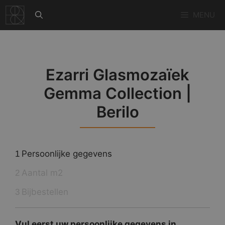
Ga
MENU
naar
de
inhoud
Ezarri Glasmozaïek
Gemma Collection |
Berilo
Persoonlijke gegevens
1
Aantal m2
2
Bijbestellen
3
Vul eerst uw persoonlijke gegevens in