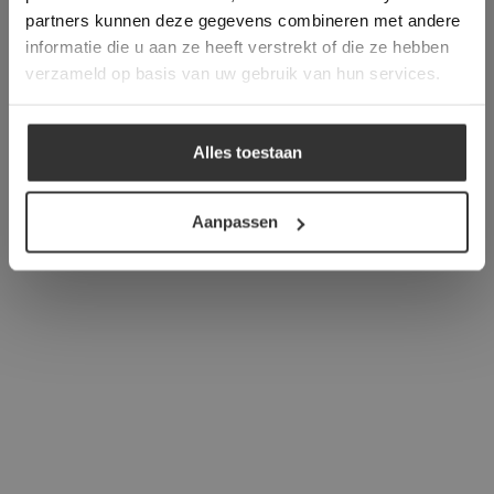
verder
partners kunnen deze gegevens combineren met andere
informatie die u aan ze heeft verstrekt of die ze hebben
ALLES ACCEPTEREN
verzameld op basis van uw gebruik van hun services.
ALLES AFWIJZEN
Alles toestaan
DETAILS WEERGEVEN
Aanpassen