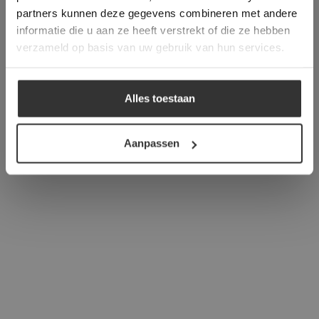
verder
partners kunnen deze gegevens combineren met andere
informatie die u aan ze heeft verstrekt of die ze hebben
ALLES ACCEPTEREN
verzameld op basis van uw gebruik van hun services.
ALLES AFWIJZEN
Alles toestaan
DETAILS WEERGEVEN
Aanpassen