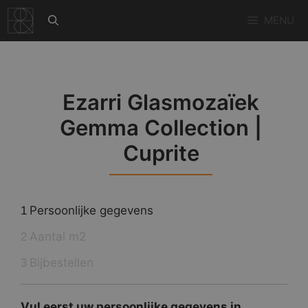
Ga
MENU
naar
de
inhoud
Ezarri Glasmozaïek
Gemma Collection |
Cuprite
Persoonlijke gegevens
1
Aantal m2
2
Bijbestellen
3
Vul eerst uw persoonlijke gegevens in