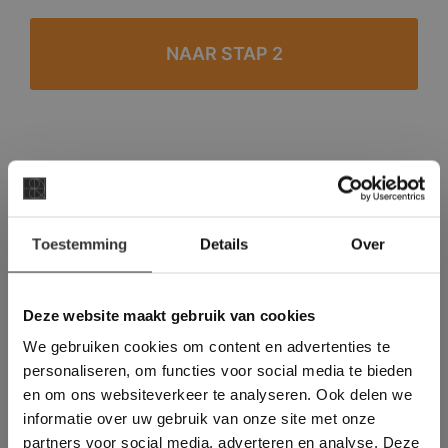
#1 in de categorie vloeren op Trustpilot
Binnen 24 uur een passende offerte
×
Legwerk vanuit het tegelzettersgilde
Toestemming
Details
Over
Deze website maakt
Meer dan 500 m2 showroom
gebruik van cookies.
Meer dan 500 m2 showtuin
This Cookie Banner was deleted and is no
Deze website maakt gebruik van cookies
longer working. Please contact the website
We gebruiken cookies om content en advertenties te
administrator.
Deze website gebruikt cookies om de
personaliseren, om functies voor social media te bieden
gebruikerservaring te verbeteren. Door
en om ons websiteverkeer te analyseren. Ook delen we
gebruik te maken van onze website geeft u
informatie over uw gebruik van onze site met onze
toestemming voor alle cookies in
partners voor social media, adverteren en analyse. Deze
overeenstemming met ons cookiebeleid.
Lees