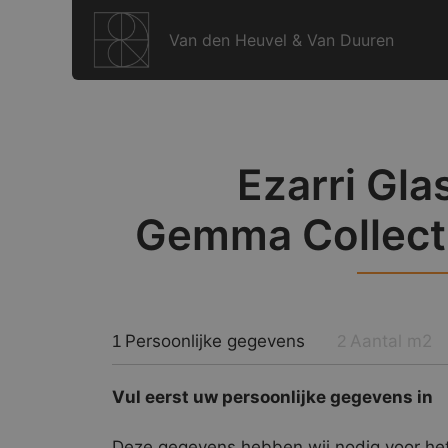
Ga
naar
Van den Heuvel & Van Duuren
de
inhoud
Ezarri Gla
Gemma Collecti
Persoonlijke gegevens
Aantal m2
1
2
Vul eerst uw persoonlijke gegevens in
Deze gegevens hebben wij nodig voor het