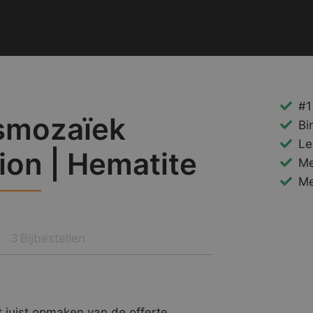
#1
smozaïek
Bi
Le
on | Hematite
Me
Me
Bijbestellen
3
 juist opmaken van de offerte.