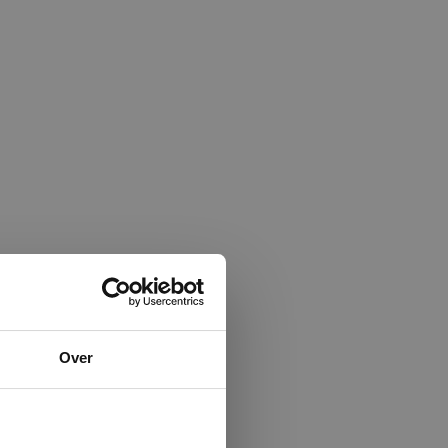
×
Over
ministrator.
e maken van
beleid.
Lees