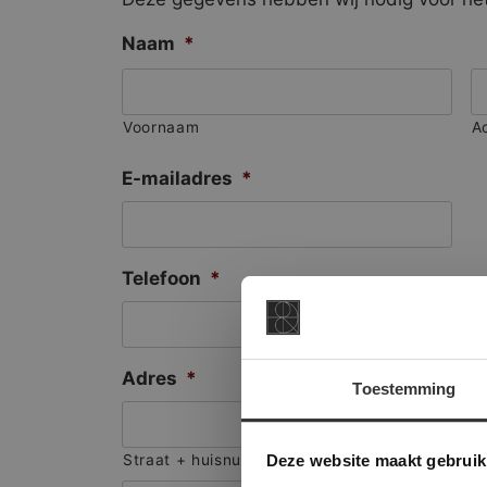
Naam
*
Voornaam
A
E-mailadres
*
Telefoon
*
Adres
*
Toestemming
This Cookie
Deze websi
Deze website maakt gebruik
Straat + huisnummer
onze websit