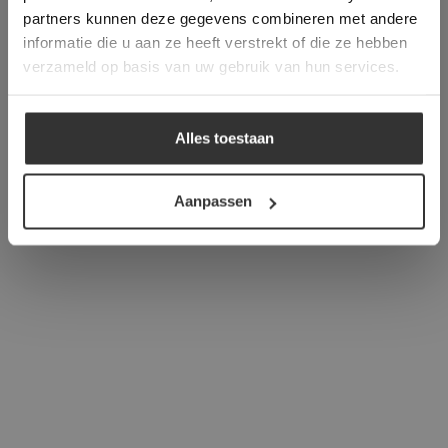
verder
partners kunnen deze gegevens combineren met andere
informatie die u aan ze heeft verstrekt of die ze hebben
ALLES ACCEPTEREN
verzameld op basis van uw gebruik van hun services.
ALLES AFWIJZEN
Alles toestaan
DETAILS WEERGEVEN
Aanpassen