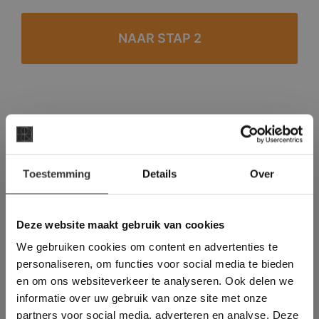
#1 in de categorie vloeren op Trustpilot
Binnen 24 uur een passende offerte
×
Legwerk vanuit het tegelzettersgilde
Toestemming
Details
Over
Deze website maakt
Meer dan 500 m2 showroom
gebruik van cookies.
Meer dan 500 m2 showtuin
This Cookie Banner was deleted and is no
Deze website maakt gebruik van cookies
longer working. Please contact the website
We gebruiken cookies om content en advertenties te
administrator.
Deze website gebruikt cookies om de
personaliseren, om functies voor social media te bieden
gebruikerservaring te verbeteren. Door
en om ons websiteverkeer te analyseren. Ook delen we
gebruik te maken van onze website geeft u
informatie over uw gebruik van onze site met onze
toestemming voor alle cookies in
partners voor social media, adverteren en analyse. Deze
overeenstemming met ons cookiebeleid.
Lees