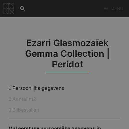
Ga
MENU
naar
de
inhoud
Ezarri Glasmozaïek
Gemma Collection |
Peridot
Persoonlijke gegevens
1
Aantal m2
2
Bijbestellen
3
Vul eerst uw persoonlijke gegevens in