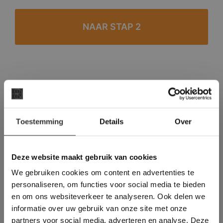
#1 in de categorie vloeren op Trustpilot
Binnen 24 uur een passende offerte
×
Legwerk vanuit het tegelzettersgilde
Toestemming
Details
Over
Deze website maakt
Meer dan 500 m2 showroom
gebruik van cookies.
Meer dan 500 m2 showtuin
This Cookie Banner was deleted and is no
Deze website maakt gebruik van cookies
longer working. Please contact the website
We gebruiken cookies om content en advertenties te
administrator.
Deze website gebruikt cookies om de
personaliseren, om functies voor social media te bieden
gebruikerservaring te verbeteren. Door
en om ons websiteverkeer te analyseren. Ook delen we
gebruik te maken van onze website geeft u
informatie over uw gebruik van onze site met onze
toestemming voor alle cookies in
partners voor social media, adverteren en analyse. Deze
overeenstemming met ons cookiebeleid.
Lees