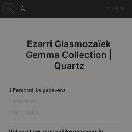
Ga
MENU
naar
de
inhoud
Ezarri Glasmozaïek
Gemma Collection |
Quartz
Persoonlijke gegevens
1
Aantal m2
2
Bijbestellen
3
Vul eerst uw persoonlijke gegevens in