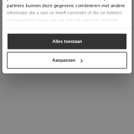
verder
partners kunnen deze gegevens combineren met andere
informatie die u aan ze heeft verstrekt of die ze hebben
ALLES ACCEPTEREN
verzameld op basis van uw gebruik van hun services.
ALLES AFWIJZEN
Alles toestaan
DETAILS WEERGEVEN
Aanpassen