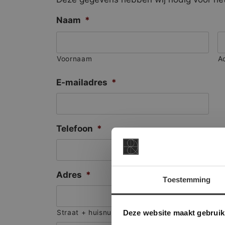
Naam
*
Voornaam
A
E-mailadres
*
Telefoon
*
Adres
*
Toestemming
This Cookie
Deze websi
Deze website maakt gebruik
Straat + huisnummer
onze websit