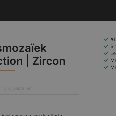
#1
smozaïek
Bi
Le
ion | Zircon
Me
Me
Bijbestellen
3
 juist opmaken van de offerte.