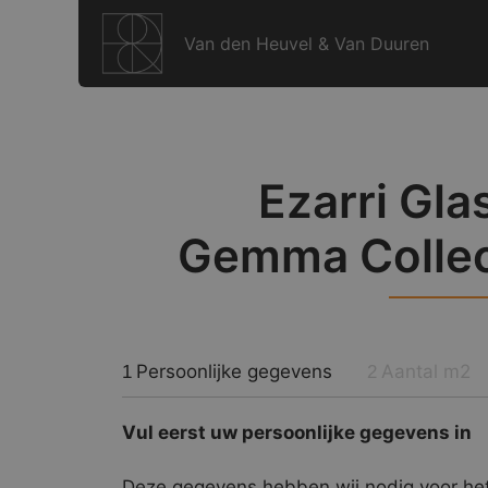
Ga
naar
Van den Heuvel & Van Duuren
de
inhoud
Ezarri Gla
Gemma Collect
Persoonlijke gegevens
Aantal m2
1
2
Vul eerst uw persoonlijke gegevens in
Deze gegevens hebben wij nodig voor het