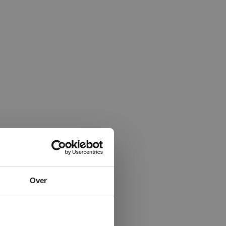
×
Over
ministrator.
e maken van
beleid.
Lees