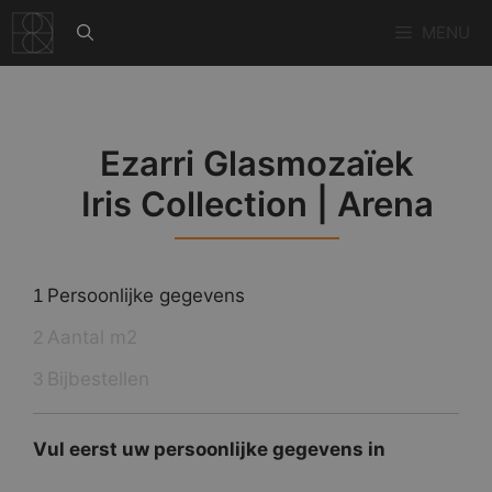
Ga
MENU
naar
de
inhoud
Ezarri Glasmozaïek
Iris Collection | Arena
Persoonlijke gegevens
1
Aantal m2
2
Bijbestellen
3
Vul eerst uw persoonlijke gegevens in