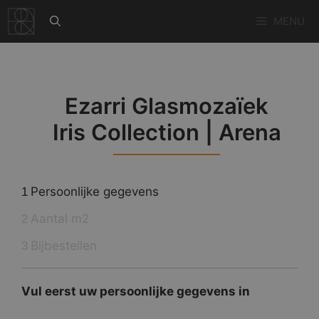
Ga
MENU
naar
de
inhoud
Ezarri Glasmozaïek
Iris Collection | Arena
Persoonlijke gegevens
1
Aantal m2
2
Bijbestellen
3
Vul eerst uw persoonlijke gegevens in