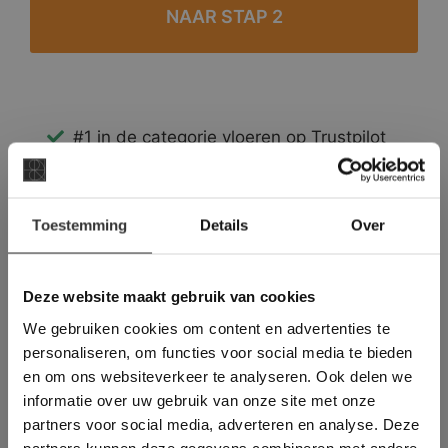
#1 in de categorie vloeren op Trustpilot
Binnen 24 uur een passende offerte
Legwerk vanuit het tegelzettersgilde
×
Meer dan 500 m2 showroom
Toestemming
Details
Over
Deze website maakt
Meer dan 500 m2 showtuin
gebruik van cookies.
This Cookie Banner was deleted and is no
Deze website maakt gebruik van cookies
longer working. Please contact the website
We gebruiken cookies om content en advertenties te
administrator.
Deze website gebruikt cookies om de
personaliseren, om functies voor social media te bieden
gebruikerservaring te verbeteren. Door
en om ons websiteverkeer te analyseren. Ook delen we
gebruik te maken van onze website geeft u
informatie over uw gebruik van onze site met onze
toestemming voor alle cookies in
partners voor social media, adverteren en analyse. Deze
overeenstemming met ons cookiebeleid.
Lees
verder
partners kunnen deze gegevens combineren met andere