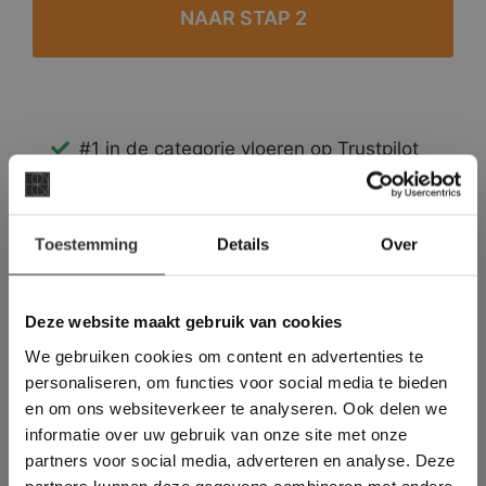
#1 in de categorie vloeren op Trustpilot
Binnen 24 uur een passende offerte
Legwerk vanuit het tegelzettersgilde
×
Meer dan 500 m2 showroom
Toestemming
Details
Over
Deze website maakt
Meer dan 500 m2 showtuin
gebruik van cookies.
This Cookie Banner was deleted and is no
Deze website maakt gebruik van cookies
longer working. Please contact the website
We gebruiken cookies om content en advertenties te
administrator.
Deze website gebruikt cookies om de
personaliseren, om functies voor social media te bieden
gebruikerservaring te verbeteren. Door
en om ons websiteverkeer te analyseren. Ook delen we
gebruik te maken van onze website geeft u
informatie over uw gebruik van onze site met onze
toestemming voor alle cookies in
partners voor social media, adverteren en analyse. Deze
overeenstemming met ons cookiebeleid.
Lees
verder
partners kunnen deze gegevens combineren met andere