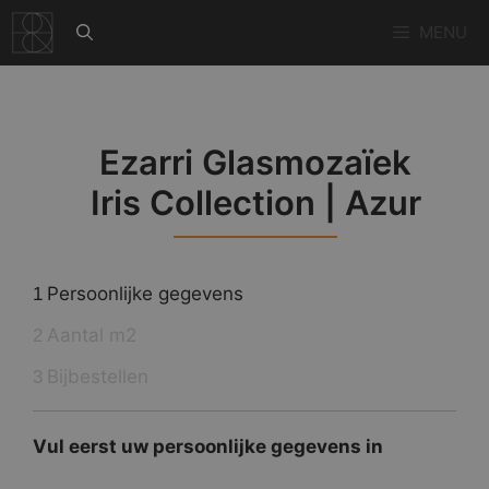
Ga
MENU
naar
de
inhoud
Ezarri Glasmozaïek
Iris Collection | Azur
Persoonlijke gegevens
1
Aantal m2
2
Bijbestellen
3
Vul eerst uw persoonlijke gegevens in