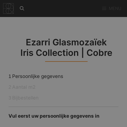
Ga
MENU
naar
de
inhoud
Ezarri Glasmozaïek
Iris Collection | Cobre
Persoonlijke gegevens
1
Aantal m2
2
Bijbestellen
3
Vul eerst uw persoonlijke gegevens in