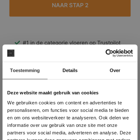
#1 in de categorie vloeren op Trustpilot
Binnen 24 uur een passende offerte
Legwerk vanuit het tegelzettersgilde
×
Meer dan 500 m2 showroom
Toestemming
Details
Over
Deze website maakt
Meer dan 500 m2 showtuin
gebruik van cookies.
This Cookie Banner was deleted and is no
Deze website maakt gebruik van cookies
longer working. Please contact the website
We gebruiken cookies om content en advertenties te
administrator.
Deze website gebruikt cookies om de
personaliseren, om functies voor social media te bieden
gebruikerservaring te verbeteren. Door
en om ons websiteverkeer te analyseren. Ook delen we
gebruik te maken van onze website geeft u
informatie over uw gebruik van onze site met onze
toestemming voor alle cookies in
partners voor social media, adverteren en analyse. Deze
overeenstemming met ons cookiebeleid.
Lees
verder
partners kunnen deze gegevens combineren met andere