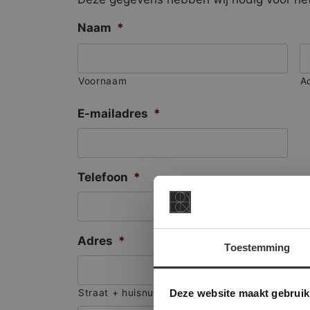
Naam
*
Voornaam
A
E-mailadres
*
Telefoon
*
Adres
*
Toestemming
This Cookie
Deze websi
Deze website maakt gebruik
Straat + huisnummer
onze websit