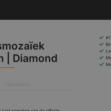
#1
smozaïek
Bi
Le
on | Diamond
Me
Me
Bijbestellen
3
 juist opmaken van de offerte.