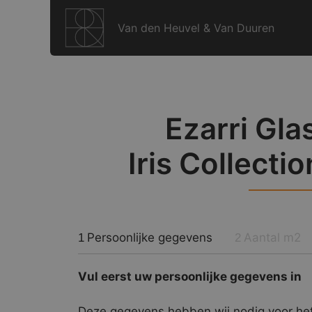
Ga
naar
Van den Heuvel & Van Duuren
de
inhoud
Ezarri Gla
Iris Collecti
Persoonlijke gegevens
Aantal m2
1
2
Vul eerst uw persoonlijke gegevens in
Deze gegevens hebben wij nodig voor het