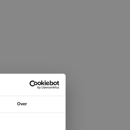
×
Over
ministrator.
e maken van
beleid.
Lees