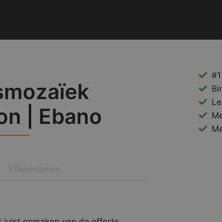
#1
smozaïek
Bi
Le
ion | Ebano
Me
Me
Bijbestellen
3
 juist opmaken van de offerte.