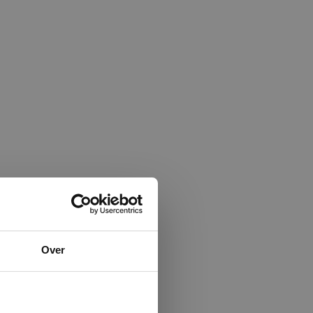
×
Over
ministrator.
e maken van
beleid.
Lees