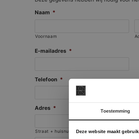
Naam
*
Voornaam
A
E-mailadres
*
Telefoon
*
Adres
*
Toestemming
This Cookie
Deze websi
Deze website maakt gebruik
Straat + huisnummer
onze websit