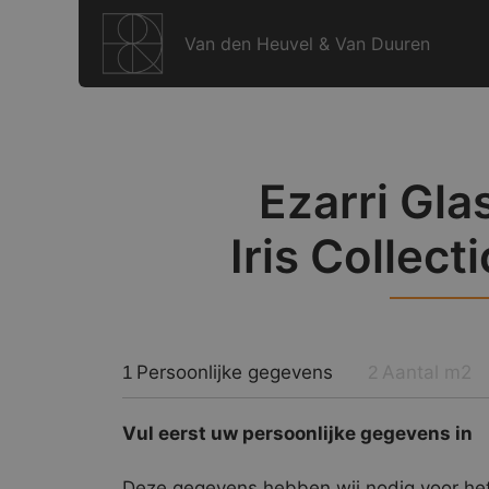
Ga
naar
Van den Heuvel & Van Duuren
de
inhoud
Ezarri Gla
Iris Collect
Persoonlijke gegevens
Aantal m2
1
2
Vul eerst uw persoonlijke gegevens in
Deze gegevens hebben wij nodig voor het