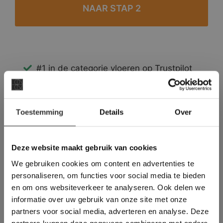
#1 in de categorie vloeren op Trustpilot
Binnen 24 uur een passende offerte
Legwerk vanuit het tegelzettersgilde
×
Meer dan 500 m2 showroom
Toestemming
Details
Over
Deze website maakt
Meer dan 500 m2 showtuin
gebruik van cookies.
This Cookie Banner was deleted and is no
Deze website maakt gebruik van cookies
longer working. Please contact the website
We gebruiken cookies om content en advertenties te
administrator.
Deze website gebruikt cookies om de
personaliseren, om functies voor social media te bieden
gebruikerservaring te verbeteren. Door
en om ons websiteverkeer te analyseren. Ook delen we
gebruik te maken van onze website geeft u
informatie over uw gebruik van onze site met onze
toestemming voor alle cookies in
partners voor social media, adverteren en analyse. Deze
overeenstemming met ons cookiebeleid.
Lees
verder
partners kunnen deze gegevens combineren met andere