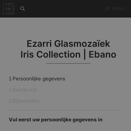
Ga
MENU
naar
de
inhoud
Ezarri Glasmozaïek
Iris Collection | Ebano
Persoonlijke gegevens
1
Aantal m2
2
Bijbestellen
3
Vul eerst uw persoonlijke gegevens in