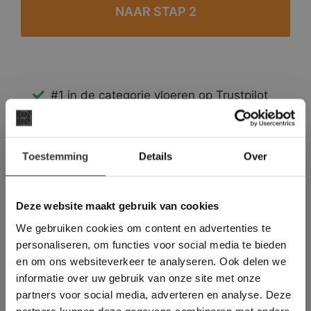
#1 in de categorie vloeren op Trustpilot
Binnen 24 uur een passende offerte
Legwerk vanuit het tegelzettersgilde
×
Meer dan 500 m2 showroom
Toestemming
Details
Over
Deze website maakt
Meer dan 500 m2 showtuin
gebruik van cookies.
This Cookie Banner was deleted and is no
Deze website maakt gebruik van cookies
longer working. Please contact the website
We gebruiken cookies om content en advertenties te
administrator.
Deze website gebruikt cookies om de
personaliseren, om functies voor social media te bieden
gebruikerservaring te verbeteren. Door
en om ons websiteverkeer te analyseren. Ook delen we
gebruik te maken van onze website geeft u
informatie over uw gebruik van onze site met onze
toestemming voor alle cookies in
partners voor social media, adverteren en analyse. Deze
overeenstemming met ons cookiebeleid.
Lees
verder
partners kunnen deze gegevens combineren met andere