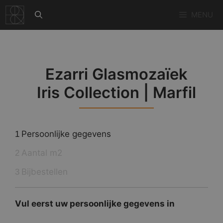
Ga
MENU
naar
de
inhoud
Ezarri Glasmozaïek
Iris Collection | Marfil
Persoonlijke gegevens
1
Aantal m2
2
Bijbestellen
3
Vul eerst uw persoonlijke gegevens in