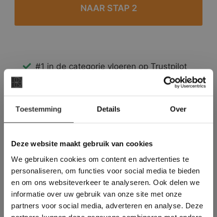
#1 in de categorie vloeren op Trustpilot
Binnen 24 uur een passende offerte
Legwerk vanuit het tegelzettersgilde
×
Meer dan 500 m2 showroom
Toestemming
Details
Over
Deze website maakt
Meer dan 500 m2 showtuin
gebruik van cookies.
This Cookie Banner was deleted and is no
Deze website maakt gebruik van cookies
longer working. Please contact the website
We gebruiken cookies om content en advertenties te
administrator.
Deze website gebruikt cookies om de
personaliseren, om functies voor social media te bieden
gebruikerservaring te verbeteren. Door
en om ons websiteverkeer te analyseren. Ook delen we
gebruik te maken van onze website geeft u
informatie over uw gebruik van onze site met onze
toestemming voor alle cookies in
partners voor social media, adverteren en analyse. Deze
overeenstemming met ons cookiebeleid.
Lees
verder
partners kunnen deze gegevens combineren met andere