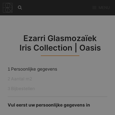
Ga
MENU
naar
de
inhoud
Ezarri Glasmozaïek
Iris Collection | Oasis
Persoonlijke gegevens
1
Aantal m2
2
Bijbestellen
3
Vul eerst uw persoonlijke gegevens in