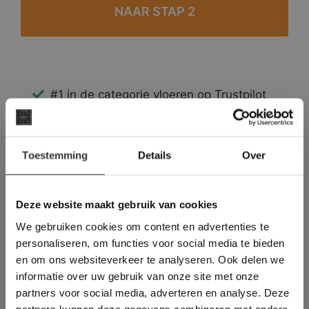
#1 in de categorie vloeren op Trustpilot
Binnen 24 uur een passende offerte
Legwerk vanuit het tegelzettersgilde
×
Meer dan 500 m2 showroom
Toestemming
Details
Over
Deze website maakt
Meer dan 500 m2 showtuin
gebruik van cookies.
This Cookie Banner was deleted and is no
Deze website maakt gebruik van cookies
longer working. Please contact the website
We gebruiken cookies om content en advertenties te
administrator.
Deze website gebruikt cookies om de
personaliseren, om functies voor social media te bieden
gebruikerservaring te verbeteren. Door
en om ons websiteverkeer te analyseren. Ook delen we
gebruik te maken van onze website geeft u
informatie over uw gebruik van onze site met onze
toestemming voor alle cookies in
partners voor social media, adverteren en analyse. Deze
overeenstemming met ons cookiebeleid.
Lees
verder
partners kunnen deze gegevens combineren met andere