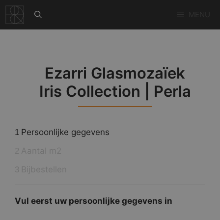
Ga
MENU
naar
de
inhoud
Ezarri Glasmozaïek
Iris Collection | Perla
Persoonlijke gegevens
1
Aantal m2
2
Bijbestellen
3
Vul eerst uw persoonlijke gegevens in