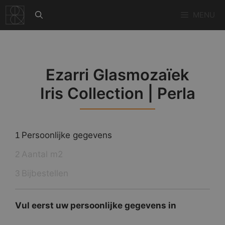
Ga
MENU
naar
de
inhoud
Ezarri Glasmozaïek
Iris Collection | Perla
Persoonlijke gegevens
1
Aantal m2
2
Bijbestellen
3
Vul eerst uw persoonlijke gegevens in