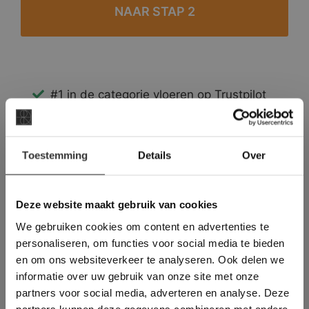
#1 in de categorie vloeren op Trustpilot
Binnen 24 uur een passende offerte
Legwerk vanuit het tegelzettersgilde
×
Meer dan 500 m2 showroom
Toestemming
Details
Over
Deze website maakt
Meer dan 500 m2 showtuin
gebruik van cookies.
This Cookie Banner was deleted and is no
Deze website maakt gebruik van cookies
longer working. Please contact the website
We gebruiken cookies om content en advertenties te
administrator.
Deze website gebruikt cookies om de
personaliseren, om functies voor social media te bieden
gebruikerservaring te verbeteren. Door
en om ons websiteverkeer te analyseren. Ook delen we
gebruik te maken van onze website geeft u
informatie over uw gebruik van onze site met onze
toestemming voor alle cookies in
partners voor social media, adverteren en analyse. Deze
overeenstemming met ons cookiebeleid.
Lees
verder
partners kunnen deze gegevens combineren met andere