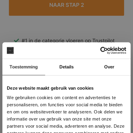
#1 in de categorie vloeren op Trustpilot
Binnen 24 uur een passende offerte
Legwerk vanuit het tegelzettersgilde
×
Meer dan 500 m2 showroom
Toestemming
Details
Over
Deze website maakt
Meer dan 500 m2 showtuin
gebruik van cookies.
This Cookie Banner was deleted and is no
Deze website maakt gebruik van cookies
longer working. Please contact the website
We gebruiken cookies om content en advertenties te
administrator.
Deze website gebruikt cookies om de
personaliseren, om functies voor social media te bieden
gebruikerservaring te verbeteren. Door
en om ons websiteverkeer te analyseren. Ook delen we
gebruik te maken van onze website geeft u
informatie over uw gebruik van onze site met onze
toestemming voor alle cookies in
partners voor social media, adverteren en analyse. Deze
overeenstemming met ons cookiebeleid.
Lees
verder
partners kunnen deze gegevens combineren met andere