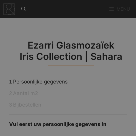
Ga
MENU
naar
de
inhoud
Ezarri Glasmozaïek
Iris Collection | Sahara
Persoonlijke gegevens
1
Aantal m2
2
Bijbestellen
3
Vul eerst uw persoonlijke gegevens in