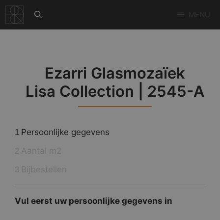
Ga
MENU
naar
de
inhoud
Ezarri Glasmozaïek
Lisa Collection | 2545-A
Persoonlijke gegevens
1
Aantal m2
2
Bijbestellen
3
Vul eerst uw persoonlijke gegevens in