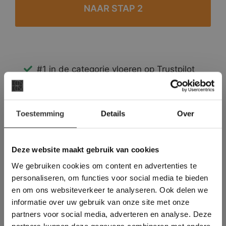
#1 in de categorie vloeren op Trustpilot
Binnen 24 uur een passende offerte
Legwerk vanuit het tegelzettersgilde
×
Meer dan 500 m2 showroom
Toestemming
Details
Over
Deze website maakt
Meer dan 500 m2 showtuin
gebruik van cookies.
This Cookie Banner was deleted and is no
Deze website maakt gebruik van cookies
longer working. Please contact the website
We gebruiken cookies om content en advertenties te
administrator.
Deze website gebruikt cookies om de
personaliseren, om functies voor social media te bieden
gebruikerservaring te verbeteren. Door
en om ons websiteverkeer te analyseren. Ook delen we
gebruik te maken van onze website geeft u
informatie over uw gebruik van onze site met onze
toestemming voor alle cookies in
partners voor social media, adverteren en analyse. Deze
overeenstemming met ons cookiebeleid.
Lees
verder
partners kunnen deze gegevens combineren met andere