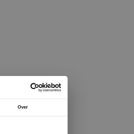
×
Over
ministrator.
e maken van
beleid.
Lees