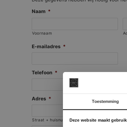
Naam
*
Voornaam
A
E-mailadres
*
Telefoon
*
Adres
*
Toestemming
This Cookie
Deze websi
Deze website maakt gebruik
Straat + huisnummer
onze websit