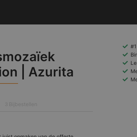
#1
smozaïek
Bi
Le
ion | Azurita
Me
Me
Bijbestellen
3
 juist opmaken van de offerte.