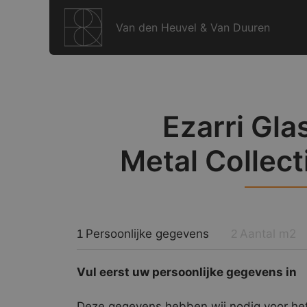
Ga
naar
Van den Heuvel & Van Duuren
de
inhoud
Ezarri Gla
Metal Collect
Persoonlijke gegevens
Aantal m2
1
2
Vul eerst uw persoonlijke gegevens in
Deze gegevens hebben wij nodig voor het