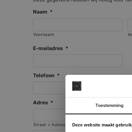
Naam
*
Voornaam
A
E-mailadres
*
Telefoon
*
Adres
*
Toestemming
This Cookie
Deze websi
Deze website maakt gebruik
Straat + huisnummer
onze websit