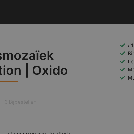
#1
smozaïek
Bi
Le
tion | Oxido
Me
Me
Bijbestellen
3
 juist opmaken van de offerte.