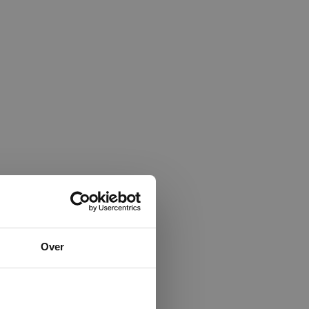
×
Over
ministrator.
e maken van
beleid.
Lees