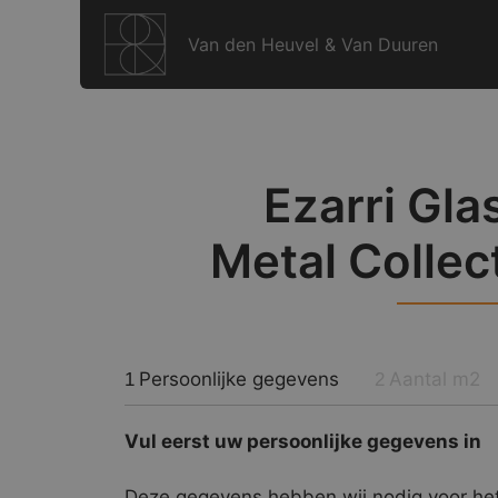
Ga
naar
Van den Heuvel & Van Duuren
de
inhoud
Ezarri Gla
Metal Collec
Persoonlijke gegevens
Aantal m2
1
2
Vul eerst uw persoonlijke gegevens in
Deze gegevens hebben wij nodig voor het