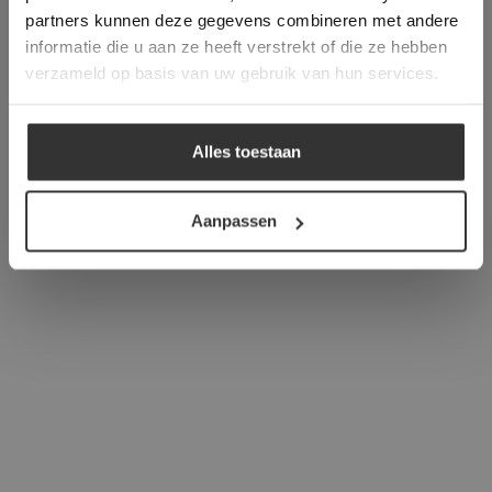
verder
partners kunnen deze gegevens combineren met andere
informatie die u aan ze heeft verstrekt of die ze hebben
ALLES ACCEPTEREN
verzameld op basis van uw gebruik van hun services.
ALLES AFWIJZEN
Alles toestaan
DETAILS WEERGEVEN
Aanpassen