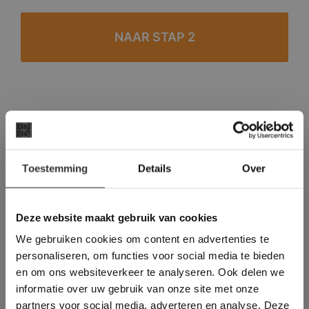
#1 in de categorie vloeren op Trustpilot
Binnen 24 uur een passende offerte
×
Legwerk vanuit het tegelzettersgilde
Toestemming
Details
Over
Deze website maakt
Meer dan 500 m2 showroom
gebruik van cookies.
Meer dan 500 m2 showtuin
This Cookie Banner was deleted and is no
Deze website maakt gebruik van cookies
longer working. Please contact the website
We gebruiken cookies om content en advertenties te
administrator.
Deze website gebruikt cookies om de
personaliseren, om functies voor social media te bieden
gebruikerservaring te verbeteren. Door
en om ons websiteverkeer te analyseren. Ook delen we
gebruik te maken van onze website geeft u
informatie over uw gebruik van onze site met onze
toestemming voor alle cookies in
partners voor social media, adverteren en analyse. Deze
overeenstemming met ons cookiebeleid.
Lees