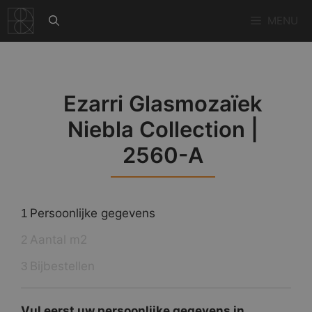
Ga
MENU
naar
de
inhoud
Ezarri Glasmozaïek
Niebla Collection |
2560-A
Persoonlijke gegevens
1
Aantal m2
2
Bijbestellen
3
Vul eerst uw persoonlijke gegevens in