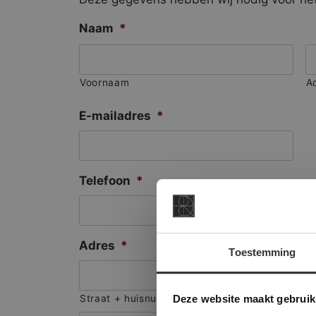
Naam
*
Voornaam
A
E-mailadres
*
Telefoon
*
Adres
*
Toestemming
This Cookie
Deze websi
Deze website maakt gebruik
Straat + huisnummer
onze websit