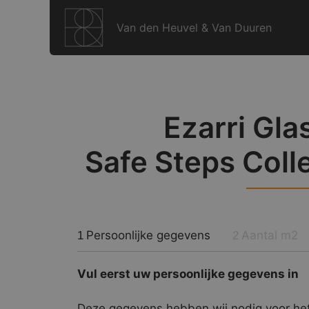
Ga
naar
Van den Heuvel & Van Duuren
de
inhoud
Ezarri Gla
Safe Steps Coll
Persoonlijke gegevens
Aantal m2
1
2
Vul eerst uw persoonlijke gegevens in
Deze gegevens hebben wij nodig voor het