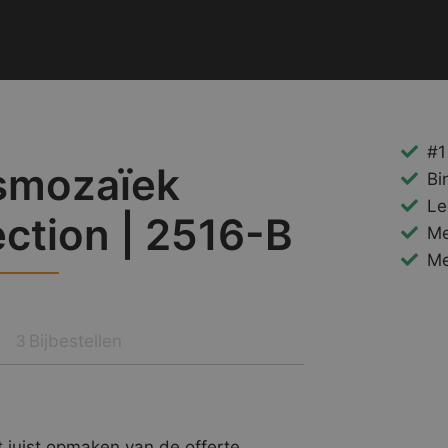
#1
smozaïek
Bi
Le
ection | 2516-B
Me
Me
Bijbestellen
3
 juist opmaken van de offerte.