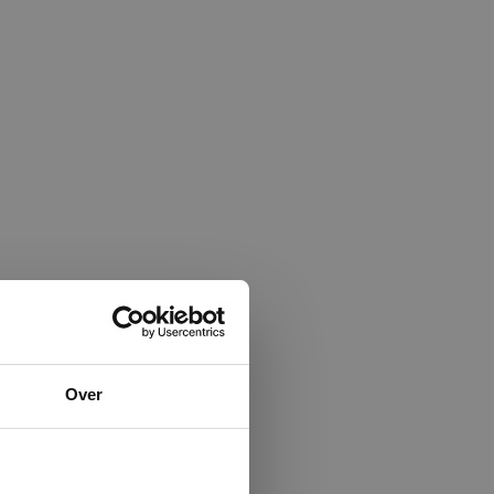
×
Over
ministrator.
e maken van
beleid.
Lees