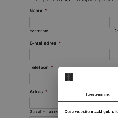
Naam
*
Voornaam
A
E-mailadres
*
Telefoon
*
Adres
*
Toestemming
This Cookie
Deze websi
Deze website maakt gebruik
Straat + huisnummer
onze websit