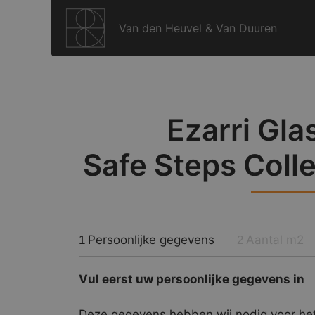
Ga
naar
Van den Heuvel & Van Duuren
de
inhoud
Ezarri Gla
Safe Steps Coll
Persoonlijke gegevens
Aantal m2
1
2
Vul eerst uw persoonlijke gegevens in
Deze gegevens hebben wij nodig voor het