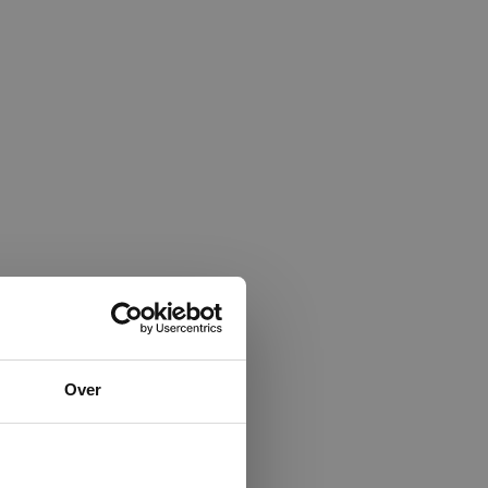
×
Over
ministrator.
e maken van
beleid.
Lees