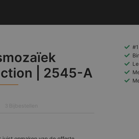
#1
smozaïek
Bi
Le
ection | 2545-A
Me
Me
Bijbestellen
3
 juist opmaken van de offerte.