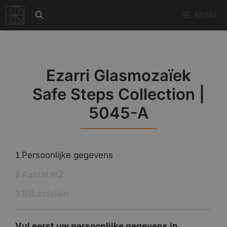
Ga
MENU
naar
de
inhoud
Ezarri Glasmozaïek
Safe Steps Collection |
5045-A
Persoonlijke gegevens
1
Aantal m2
2
Bijbestellen
3
Vul eerst uw persoonlijke gegevens in