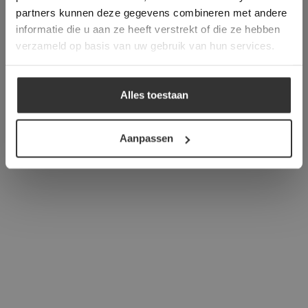
verder
partners kunnen deze gegevens combineren met andere
informatie die u aan ze heeft verstrekt of die ze hebben
ALLES ACCEPTEREN
verzameld op basis van uw gebruik van hun services.
ALLES AFWIJZEN
Alles toestaan
DETAILS WEERGEVEN
Aanpassen