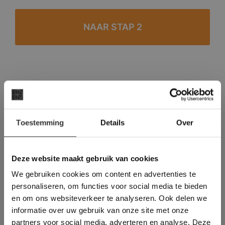
#1 in de categorie vloeren op Trustpilot
Binnen 24 uur een passende offerte
×
Legwerk vanuit het tegelzettersgilde
Toestemming
Details
Over
Deze website maakt
Meer dan 500 m2 showroom
gebruik van cookies.
Meer dan 500 m2 showtuin
This Cookie Banner was deleted and is no
Deze website maakt gebruik van cookies
longer working. Please contact the website
We gebruiken cookies om content en advertenties te
administrator.
Deze website gebruikt cookies om de
personaliseren, om functies voor social media te bieden
gebruikerservaring te verbeteren. Door
en om ons websiteverkeer te analyseren. Ook delen we
gebruik te maken van onze website geeft u
informatie over uw gebruik van onze site met onze
toestemming voor alle cookies in
partners voor social media, adverteren en analyse. Deze
overeenstemming met ons cookiebeleid.
Lees