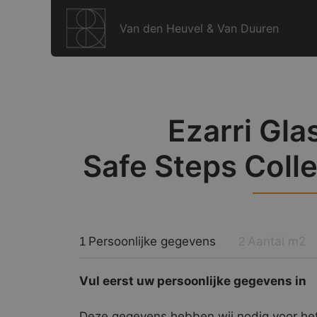
Ga
naar
Van den Heuvel & Van Duuren
de
inhoud
Ezarri Gla
Safe Steps Coll
Persoonlijke gegevens
Aantal m2
1
2
Vul eerst uw persoonlijke gegevens in
Deze gegevens hebben wij nodig voor het