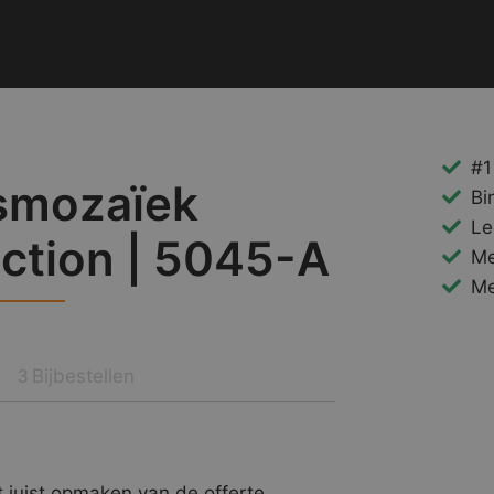
#1
smozaïek
Bi
Le
ection | 5045-A
Me
Me
Bijbestellen
3
 juist opmaken van de offerte.