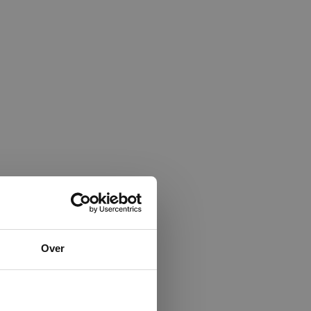
×
Over
ministrator.
e maken van
beleid.
Lees