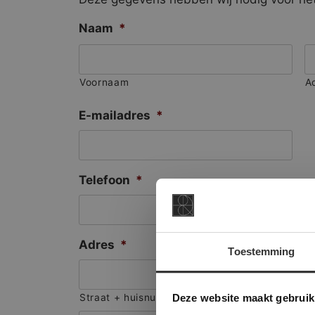
Naam
*
Voornaam
A
E-mailadres
*
Telefoon
*
Adres
*
Toestemming
This Cookie
Deze websi
Deze website maakt gebruik
Straat + huisnummer
onze websit