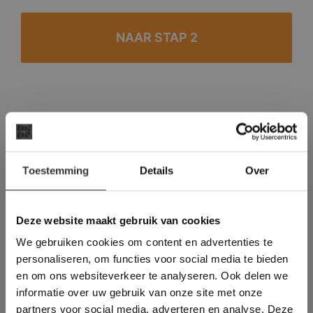
#1 in de categorie vloeren op Trustpilot
Binnen 24 uur een passende offerte
×
Legwerk vanuit het tegelzettersgilde
Toestemming
Details
Over
Deze website maakt
Meer dan 500 m2 showroom
gebruik van cookies.
Meer dan 500 m2 showtuin
This Cookie Banner was deleted and is no
Deze website maakt gebruik van cookies
longer working. Please contact the website
We gebruiken cookies om content en advertenties te
administrator.
Deze website gebruikt cookies om de
personaliseren, om functies voor social media te bieden
gebruikerservaring te verbeteren. Door
en om ons websiteverkeer te analyseren. Ook delen we
gebruik te maken van onze website geeft u
informatie over uw gebruik van onze site met onze
toestemming voor alle cookies in
partners voor social media, adverteren en analyse. Deze
overeenstemming met ons cookiebeleid.
Lees