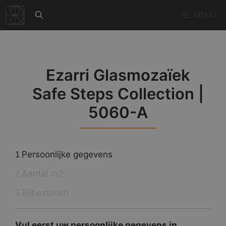
Ga
MENU
naar
de
inhoud
Ezarri Glasmozaïek
Safe Steps Collection |
5060-A
Persoonlijke gegevens
1
Aantal m2
2
Bijbestellen
3
Vul eerst uw persoonlijke gegevens in