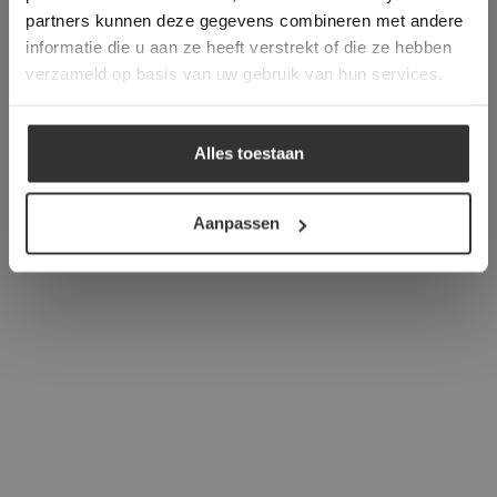
verder
partners kunnen deze gegevens combineren met andere
informatie die u aan ze heeft verstrekt of die ze hebben
ALLES ACCEPTEREN
verzameld op basis van uw gebruik van hun services.
ALLES AFWIJZEN
Alles toestaan
DETAILS WEERGEVEN
Aanpassen