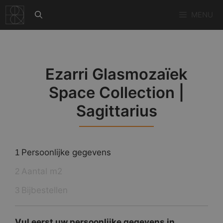
Ga
MENU
naar
de
inhoud
Ezarri Glasmozaïek
Space Collection |
Sagittarius
Persoonlijke gegevens
1
Aantal m2
2
Bijbestellen
3
Vul eerst uw persoonlijke gegevens in