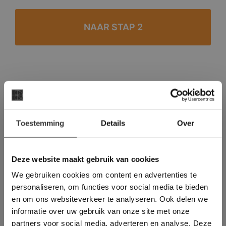
#1 in de categorie vloeren op Trustpilot
Binnen 24 uur een passende offerte
×
Legwerk vanuit het tegelzettersgilde
Toestemming
Details
Over
Deze website maakt
Meer dan 500 m2 showroom
gebruik van cookies.
Meer dan 500 m2 showtuin
This Cookie Banner was deleted and is no
Deze website maakt gebruik van cookies
longer working. Please contact the website
We gebruiken cookies om content en advertenties te
administrator.
Deze website gebruikt cookies om de
personaliseren, om functies voor social media te bieden
gebruikerservaring te verbeteren. Door
en om ons websiteverkeer te analyseren. Ook delen we
gebruik te maken van onze website geeft u
informatie over uw gebruik van onze site met onze
toestemming voor alle cookies in
partners voor social media, adverteren en analyse. Deze
overeenstemming met ons cookiebeleid.
Lees