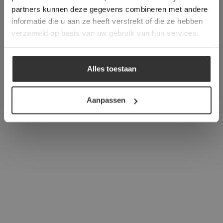
verder
partners kunnen deze gegevens combineren met andere
informatie die u aan ze heeft verstrekt of die ze hebben
ALLES ACCEPTEREN
verzameld op basis van uw gebruik van hun services.
ALLES AFWIJZEN
Alles toestaan
DETAILS WEERGEVEN
Aanpassen